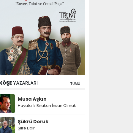
KÖŞE
YAZARLARI
TÜMÜ
Musa Aşkın
Hayata İz Bırakan İnsan Olmak
Şükrü Doruk
Şiire Dair