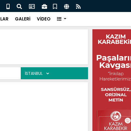
ın / Ali Eliş
Sen G
LAR
GALERİ
VİDEO