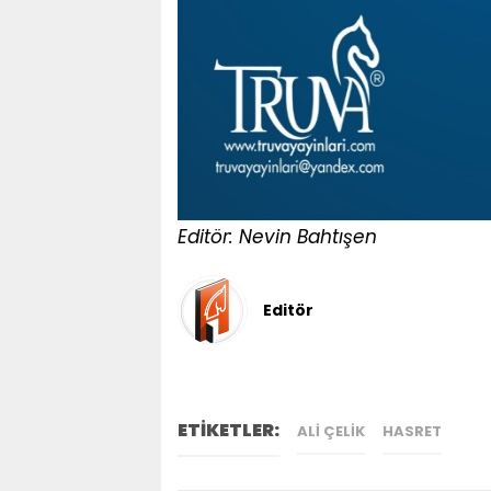
Editör: Nevin Bahtışen
Editör
ETİKETLER:
ALI ÇELIK
HASRET