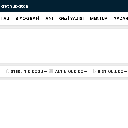
ikret Subatan
Farkında mıs
TAJ
BİYOGRAFİ
ANI
GEZİ YAZISI
MEKTUP
YAZAR
STERLIN
0,0000
ALTIN
000,00
BİST
00.000