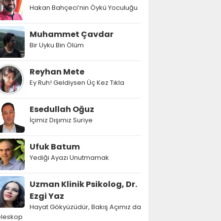
Hakan Bahçeci’nin Öykü Yoculuğu
Muhammet Çavdar
Bir Uyku Bin Ölüm
Reyhan Mete
Ey Ruh! Geldiysen Üç Kez Tıkla
Esedullah Oğuz
İçimiz Dışımız Suriye
Ufuk Batum
Yediği Ayazı Unutmamak
Uzman Klinik Psikolog, Dr.
Ezgi Yaz
Hayat Gökyüzüdür, Bakış Açımız da
eleskop