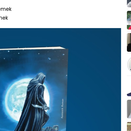
lemek
mek