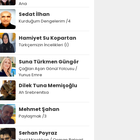
Ana
Sedat İlhan
Kurduğum Dengelerim /4
Hamiyet Su Kopartan
Türkçemizin İncelikleri (I)
Suna Türkmen Güngör
Çağları Aşan Gönül Yolcusu /
Yunus Emre
Dilek Tuna Memişoğlu
Ah Srebrenitsa
Mehmet Şahan
Paylaşmak /3
Serhan Poyraz
Yeşil Mürekkep / Osman Balcıgil