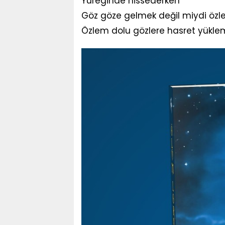
Yüreginde hissederken
Göz göze gelmek değil miydi öz
Özlem dolu gözlere hasret yükle