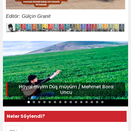
Editör: Gülçin Granit
Hayal miyim Düş müyüm / Mehmet Bora
Uncu
Neler Söylendi?