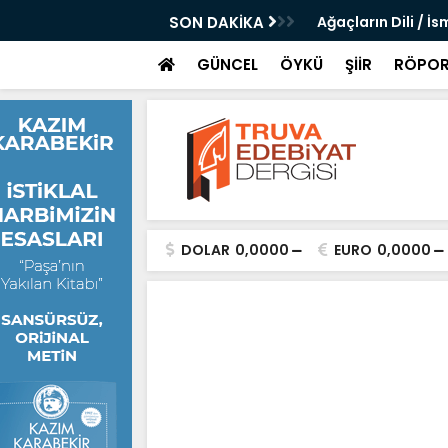
 Altı Şubat Kara Gece Şiirine Dair / Suna
SON DAKİKA
Ağaçların Dili / İs
GÜNCEL
ÖYKÜ
ŞİİR
RÖPOR
DOLAR
0,0000
EURO
0,0000