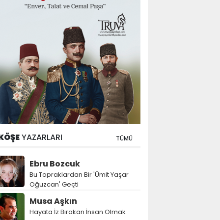
KÖŞE
YAZARLARI
TÜMÜ
Ebru Bozcuk
Bu Topraklardan Bir 'Ümit Yaşar
Oğuzcan' Geçti
Musa Aşkın
Hayata İz Bırakan İnsan Olmak