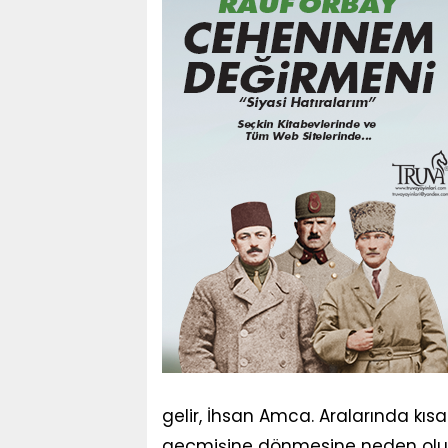
gelir, İhsan Amca. Aralarında k
geçmişine dönmesine neden olur. 