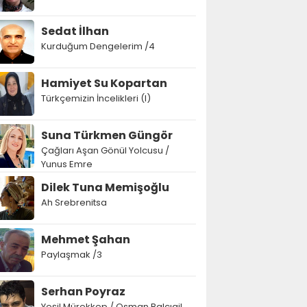
Sedat İlhan
Kurduğum Dengelerim /4
Hamiyet Su Kopartan
Türkçemizin İncelikleri (I)
Suna Türkmen Güngör
Çağları Aşan Gönül Yolcusu /
Yunus Emre
Dilek Tuna Memişoğlu
Ah Srebrenitsa
Mehmet Şahan
Paylaşmak /3
Serhan Poyraz
Yeşil Mürekkep / Osman Balcıgil