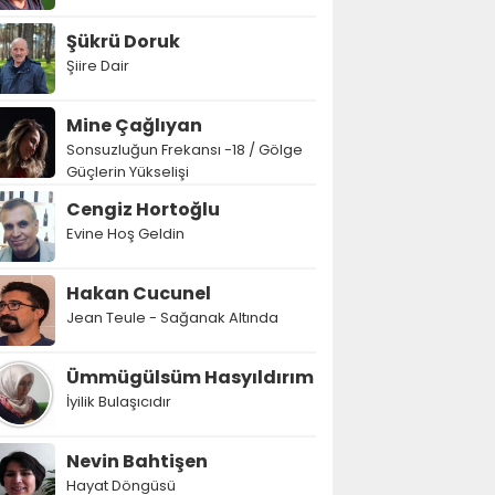
Şükrü Doruk
Şiire Dair
Mine Çağlıyan
Sonsuzluğun Frekansı -18 / Gölge
Güçlerin Yükselişi
Cengiz Hortoğlu
Evine Hoş Geldin
Hakan Cucunel
Jean Teule - Sağanak Altında
Ümmügülsüm Hasyıldırım
İyilik Bulaşıcıdır
Nevin Bahtişen
Hayat Döngüsü