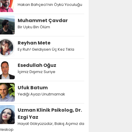
Hakan Bahçeci’nin Öykü Yoculuğu
Muhammet Çavdar
Bir Uyku Bin Ölüm
Reyhan Mete
Ey Ruh! Geldiysen Üç Kez Tıkla
Esedullah Oğuz
İçimiz Dışımız Suriye
Ufuk Batum
Yediği Ayazı Unutmamak
Uzman Klinik Psikolog, Dr.
Ezgi Yaz
Hayat Gökyüzüdür, Bakış Açımız da
eleskop