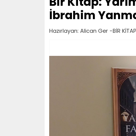
Bir Kitap: Yarı
İbrahim Yanmaz
Hazırlayan: Alican Ger -BİR KİT