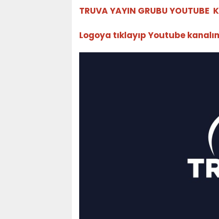
TRUVA YAYIN GRUBU YOUTUBE K
Logoya tıklayıp Youtube kanalımız