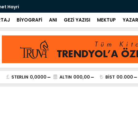
met Hayri
Bir Kitap: 
TAJ
BİYOGRAFİ
ANI
GEZİ YAZISI
MEKTUP
YAZAR
STERLIN
0,0000
ALTIN
000,00
BİST
00.000