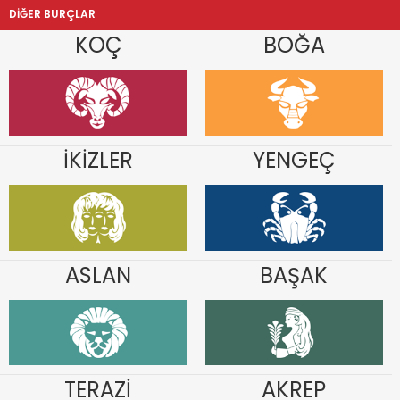
DİĞER BURÇLAR
KOÇ
BOĞA
İKİZLER
YENGEÇ
ASLAN
BAŞAK
TERAZİ
AKREP