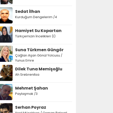
Sedat İlhan
Kurduğum Dengelerim /4
Hamiyet Su Kopartan
Türkçemizin İncelikleri (I)
Suna Türkmen Güngör
Çağları Aşan Gönül Yolcusu /
Yunus Emre
Dilek Tuna Memişoğlu
Ah Srebrenitsa
Mehmet Şahan
Paylaşmak /3
Serhan Poyraz
Yeşil Mürekkep / Osman Balcıgil