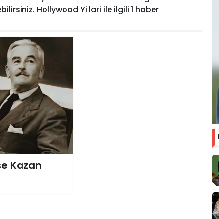
rsiniz. Hollywood Yillari ile ilgili 1 haber
eşe Kazan