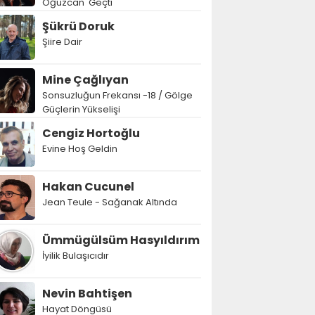
Oğuzcan' Geçti
Şükrü Doruk
Şiire Dair
Mine Çağlıyan
Sonsuzluğun Frekansı -18 / Gölge
Güçlerin Yükselişi
Cengiz Hortoğlu
Evine Hoş Geldin
Hakan Cucunel
Jean Teule - Sağanak Altında
Ümmügülsüm Hasyıldırım
İyilik Bulaşıcıdır
Nevin Bahtişen
Hayat Döngüsü