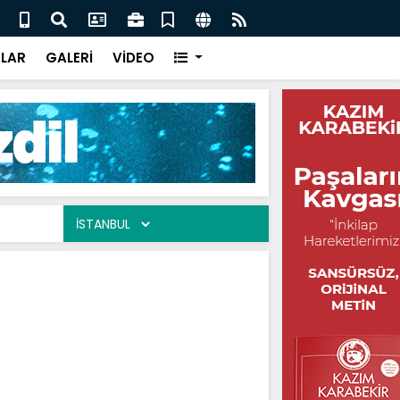
ur / Şuayip Odabaşı
Yaşa
LAR
GALERİ
VİDEO