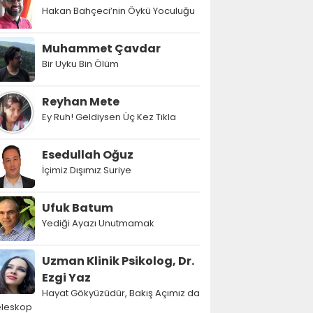
Hakan Bahçeci’nin Öykü Yoculuğu
Muhammet Çavdar
Bir Uyku Bin Ölüm
Reyhan Mete
Ey Ruh! Geldiysen Üç Kez Tıkla
Esedullah Oğuz
İçimiz Dışımız Suriye
Ufuk Batum
Yediği Ayazı Unutmamak
Uzman Klinik Psikolog, Dr.
Ezgi Yaz
Hayat Gökyüzüdür, Bakış Açımız da
eleskop