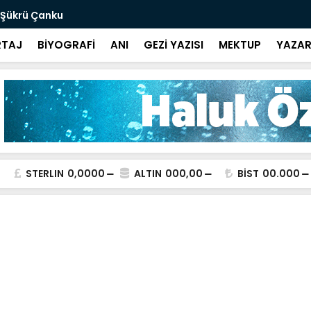
 Şükrü Çanku
Değeri Yokt
TAJ
BİYOGRAFİ
ANI
GEZİ YAZISI
MEKTUP
YAZAR
STERLIN
0,0000
ALTIN
000,00
BİST
00.000