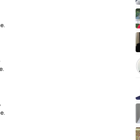
e.
,
e.
,
e.