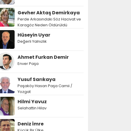
Gevher Aktaş Demirkaya
Perde Arkasındaki Söz Hacivat ve
Karagöz Neden Öldürüldü
Hüseyin Uyar
Değerli Yalnızlık
Ahmet Furkan Demir
Enver Paşa
Yusuf Sarıkaya
Paşaköy Hasan Paşa Camii /
Yozgat
Hilmi Yavuz
Selahattin Hilav
Deniz İmre
Küçük Bir Ülke