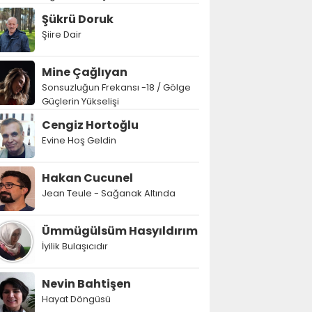
Şükrü Doruk
Şiire Dair
Mine Çağlıyan
Sonsuzluğun Frekansı -18 / Gölge
Güçlerin Yükselişi
Cengiz Hortoğlu
Evine Hoş Geldin
Hakan Cucunel
Jean Teule - Sağanak Altında
Ümmügülsüm Hasyıldırım
İyilik Bulaşıcıdır
Nevin Bahtişen
Hayat Döngüsü