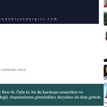
 YEDİM BU GECE
T