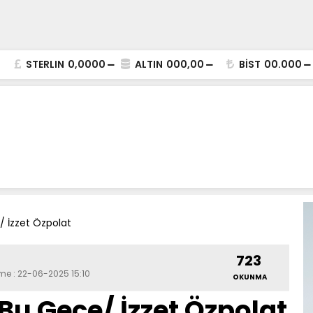
STERLIN
0,0000
ALTIN
000,00
BİST
00.000
 İzzet Özpolat
723
eme : 22-06-2025 15:10
OKUNMA
u Gece/ İzzet Özpolat