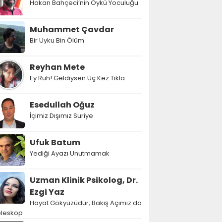
Hakan Bahçeci’nin Öykü Yoculuğu
Muhammet Çavdar
Bir Uyku Bin Ölüm
Reyhan Mete
Ey Ruh! Geldiysen Üç Kez Tıkla
Esedullah Oğuz
İçimiz Dışımız Suriye
Ufuk Batum
Yediği Ayazı Unutmamak
Uzman Klinik Psikolog, Dr.
Ezgi Yaz
Hayat Gökyüzüdür, Bakış Açımız da
eleskop