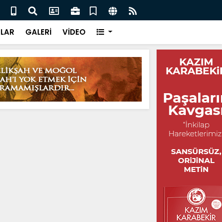
 / Ayhan Demirel
Mevs
LAR
GALERİ
VİDEO