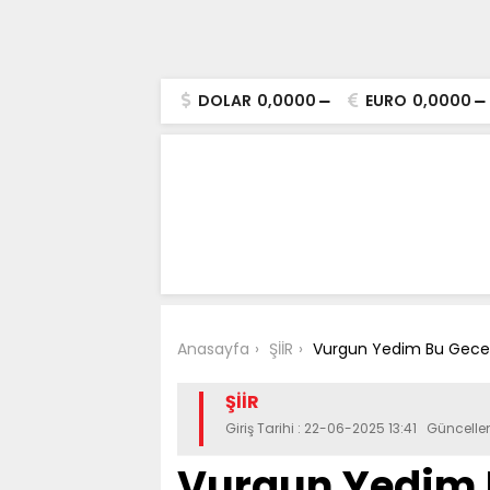
DOLAR
0,0000
EURO
0,0000
Anasayfa
ŞİİR
Vurgun Yedim Bu Gece/
ŞİİR
Giriş Tarihi : 22-06-2025 13:41 Güncell
Vurgun Yedim B