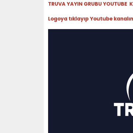
TRUVA YAYIN GRUBU YOUTUBE K
Logoya tıklayıp Youtube kanalımız