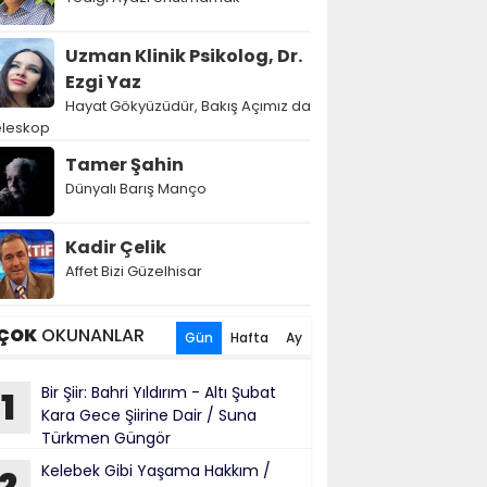
Uzman Klinik Psikolog, Dr.
Ezgi Yaz
Hayat Gökyüzüdür, Bakış Açımız da
eleskop
Tamer Şahin
Dünyalı Barış Manço
Kadir Çelik
Affet Bizi Güzelhisar
ÇOK
OKUNANLAR
Gün
Hafta
Ay
Bir Şiir: Bahri Yıldırım - Altı Şubat
1
Kara Gece Şiirine Dair / Suna
Türkmen Güngör
Kelebek Gibi Yaşama Hakkım /
2