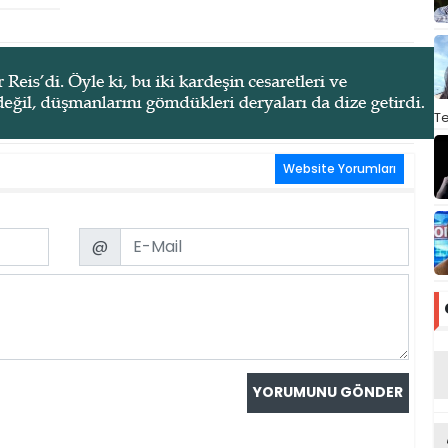
T
Website Yorumları
Email
@