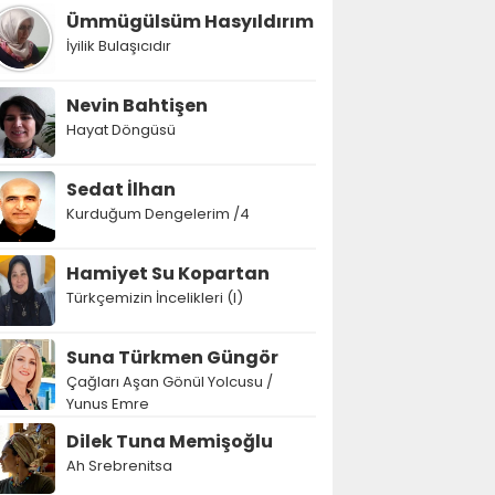
Ümmügülsüm Hasyıldırım
İyilik Bulaşıcıdır
Nevin Bahtişen
Hayat Döngüsü
Sedat İlhan
Kurduğum Dengelerim /4
Hamiyet Su Kopartan
Türkçemizin İncelikleri (I)
Suna Türkmen Güngör
Çağları Aşan Gönül Yolcusu /
Yunus Emre
Dilek Tuna Memişoğlu
Ah Srebrenitsa