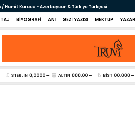
 / Hamit Karaca - Azerbaycan & Türkiye Türkçesi
Sanal Şövaly
TAJ
BİYOGRAFİ
ANI
GEZİ YAZISI
MEKTUP
YAZAR
STERLIN
0,0000
ALTIN
000,00
BİST
00.000