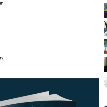
an
um