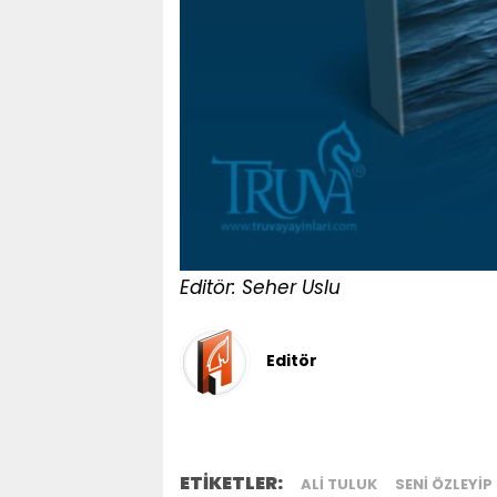
Editör: Seher Uslu
Editör
ETİKETLER:
ALI TULUK
SENİ ÖZLEYİ