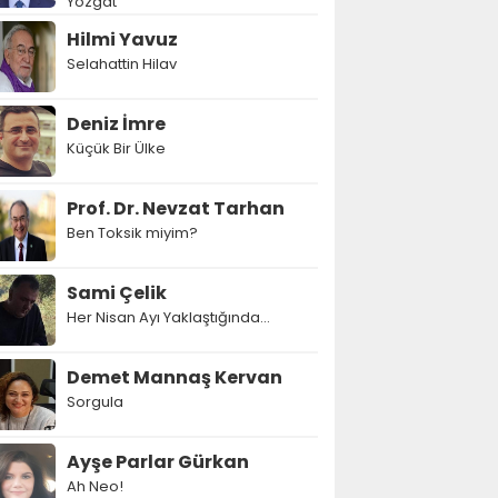
Yozgat
Hilmi Yavuz
Selahattin Hilav
Deniz İmre
Küçük Bir Ülke
Prof. Dr. Nevzat Tarhan
Ben Toksik miyim?
Sami Çelik
Her Nisan Ayı Yaklaştığında...
Demet Mannaş Kervan
Sorgula
Ayşe Parlar Gürkan
Ah Neo!