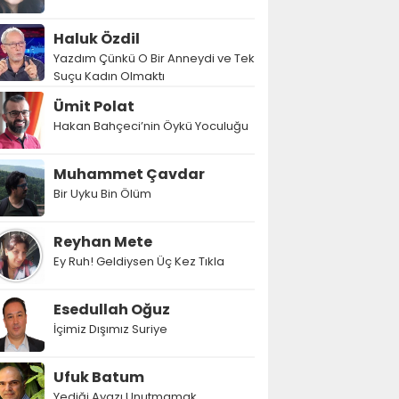
Haluk Özdil
Yazdım Çünkü O Bir Anneydi ve Tek
Suçu Kadın Olmaktı
Ümit Polat
Hakan Bahçeci’nin Öykü Yoculuğu
Muhammet Çavdar
Bir Uyku Bin Ölüm
Reyhan Mete
Ey Ruh! Geldiysen Üç Kez Tıkla
Esedullah Oğuz
İçimiz Dışımız Suriye
Ufuk Batum
Yediği Ayazı Unutmamak