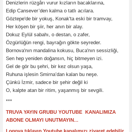
Denizlerin rüzgârı vurur kızların bacaklarına,
Edip Cansever’den kalma o tatlı acılara.
Göztepe'de bir yokuş, Konak'ta eski bir tramvay,
Her köşen bir şiir, her anın bir alay.
Dokuz Eylül sabahı, o destan, o zafer,
Özgürlüğün rengi, bayrağın gökte seyreder.
Bornova'nın mandalina kokusu, Buca'nın sessizliği,
Sen hep yeniden doğansın, hiç bitmeyen izi.
Gel de gör bu şehri, bir kez olsun yaşa,
Ruhuna işlesin Smirna’dan kalan bu neşe.
Çünkü İzmir, sadece bir şehir değil ki
O, kalpte atan bir ritim, yaşanmış bir sevgili.
***
TRUVA YAYIN GRUBU YOUTUBE KANALIMIZA
ABONE OLMAYI UNUTMAYIN...
Logoya tıklayıp Youtube kanalımızı ziyaret edebilir,