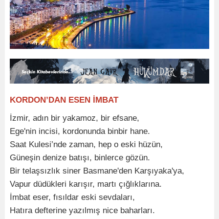
KORDON’DAN ESEN İMBAT
İzmir, adın bir yakamoz, bir efsane,
Ege'nin incisi, kordonunda binbir hane.
Saat Kulesi’nde zaman, hep o eski hüzün,
Güneşin denize batışı, binlerce gözün.
Bir telaşsızlık siner Basmane'den Karşıyaka'ya,
Vapur düdükleri karışır, martı çığlıklarına.
İmbat eser, fısıldar eski sevdaları,
Hatıra defterine yazılmış nice baharları.