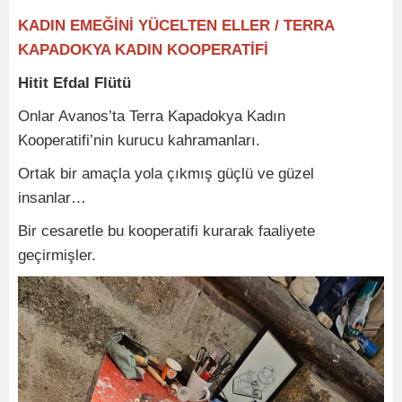
KADIN EMEĞİNİ YÜCELTEN ELLER / TERRA
KAPADOKYA KADIN KOOPERATİFİ
Hitit Efdal Flütü
Onlar Avanos’ta Terra Kapadokya Kadın
Kooperatifi’nin kurucu kahramanları.
Ortak bir amaçla yola çıkmış güçlü ve güzel
insanlar…
Bir cesaretle bu kooperatifi kurarak faaliyete
geçirmişler.