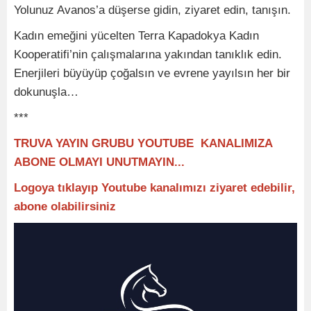
Yolunuz Avanos’a düşerse gidin, ziyaret edin, tanışın.
Kadın emeğini yücelten Terra Kapadokya Kadın
Kooperatifi’nin çalışmalarına yakından tanıklık edin.
Enerjileri büyüyüp çoğalsın ve evrene yayılsın her bir
dokunuşla…
***
TRUVA YAYIN GRUBU YOUTUBE KANALIMIZA
ABONE OLMAYI UNUTMAYIN...
Logoya tıklayıp Youtube kanalımızı ziyaret edebilir,
abone olabilirsiniz