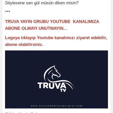
Söylesene sen gül müsün diken misin?
***
TRUVA YAYIN GRUBU YOUTUBE KANALIMIZA
ABONE OLMAYI UNUTMAYIN...
Logoya tıklayıp Youtube kanalımızı ziyaret edebilir,
abone olabilirsiniz.