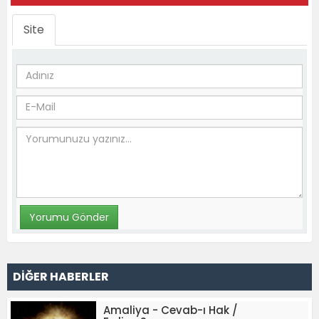
Site
DİĞER HABERLER
Amaliya - Cevab-ı Hak /