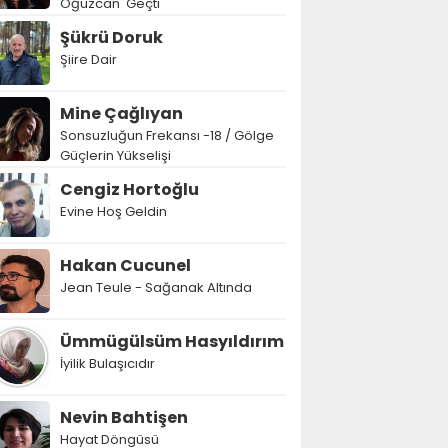
Oğuzcan' Geçti
Şükrü Doruk
Şiire Dair
Mine Çağlıyan
Sonsuzluğun Frekansı -18 / Gölge
Güçlerin Yükselişi
Cengiz Hortoğlu
Evine Hoş Geldin
Hakan Cucunel
Jean Teule - Sağanak Altında
Ümmügülsüm Hasyıldırım
İyilik Bulaşıcıdır
Nevin Bahtişen
Hayat Döngüsü