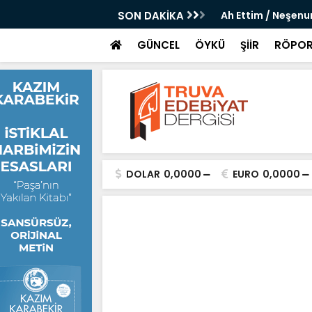
 / Saim Kaya
SON DAKİKA
Ah Ettim / Neşenu
GÜNCEL
ÖYKÜ
ŞİİR
RÖPOR
DOLAR
0,0000
EURO
0,0000