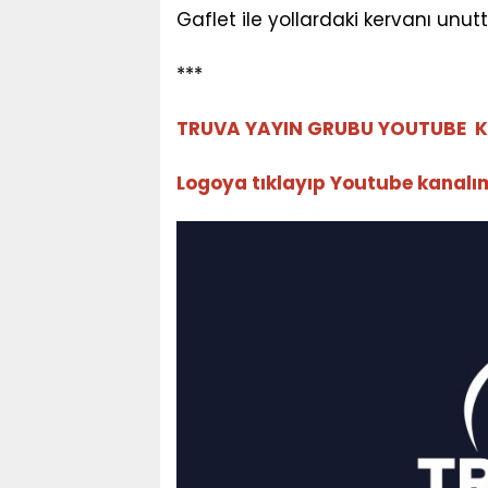
Gaflet ile yollardaki kervanı unut
***
TRUVA YAYIN GRUBU YOUTUBE K
Logoya tıklayıp Youtube kanalımız