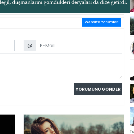
Website Yorumları
Email
@
T