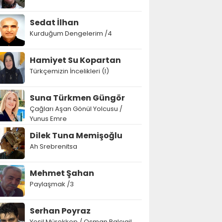
Sedat İlhan
Kurduğum Dengelerim /4
Hamiyet Su Kopartan
Türkçemizin İncelikleri (I)
Suna Türkmen Güngör
Çağları Aşan Gönül Yolcusu /
Yunus Emre
Dilek Tuna Memişoğlu
Ah Srebrenitsa
Mehmet Şahan
Paylaşmak /3
Serhan Poyraz
Yeşil Mürekkep / Osman Balcıgil