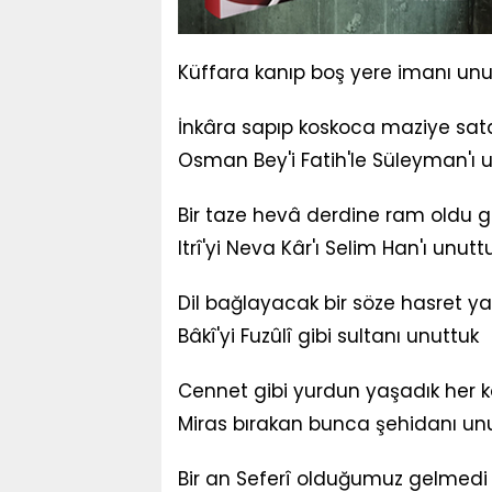
Küffara kanıp boş yere imanı unu
İnkâra sapıp koskoca maziye sata
Osman Bey'i Fatih'le Süleyman'ı 
Bir taze hevâ derdine ram oldu g
Itrî'yi Neva Kâr'ı Selim Han'ı unutt
Dil bağlayacak bir söze hasret y
Bâkî'yi Fuzûlî gibi sultanı unuttuk
Cennet gibi yurdun yaşadık her 
Miras bırakan bunca şehidanı un
Bir an Seferî olduğumuz gelmedi