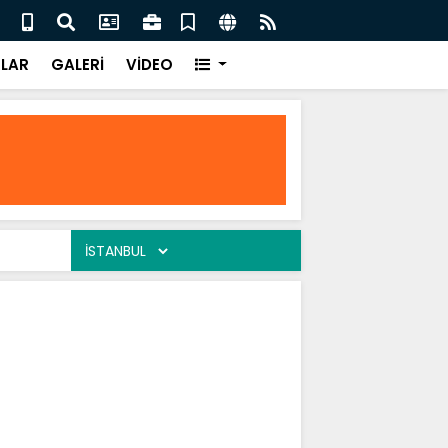
er Ekinci Micingirt
Bu Şe
LAR
GALERİ
VİDEO