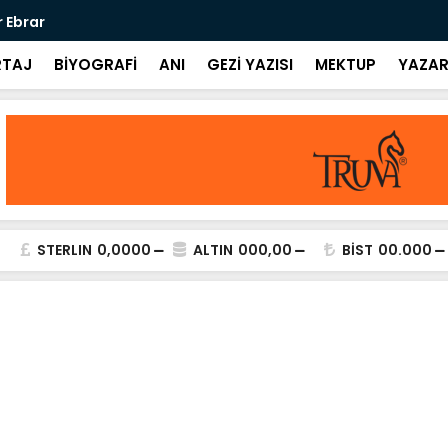
r Ebrar
Eksiliş / Öm
TAJ
BİYOGRAFİ
ANI
GEZİ YAZISI
MEKTUP
YAZAR
STERLIN
0,0000
ALTIN
000,00
BİST
00.000