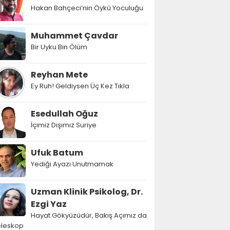
Hakan Bahçeci’nin Öykü Yoculuğu
Muhammet Çavdar
Bir Uyku Bin Ölüm
Reyhan Mete
Ey Ruh! Geldiysen Üç Kez Tıkla
Esedullah Oğuz
İçimiz Dışımız Suriye
Ufuk Batum
Yediği Ayazı Unutmamak
Uzman Klinik Psikolog, Dr.
Ezgi Yaz
Hayat Gökyüzüdür, Bakış Açımız da
eleskop