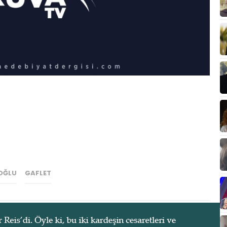
OĞLU
GAFLET