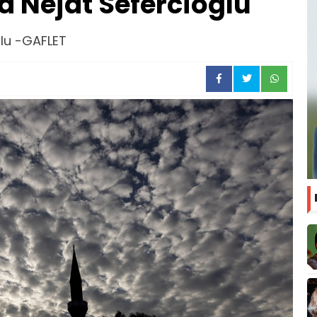
a Nejat Sefercioğlu
ğlu -GAFLET