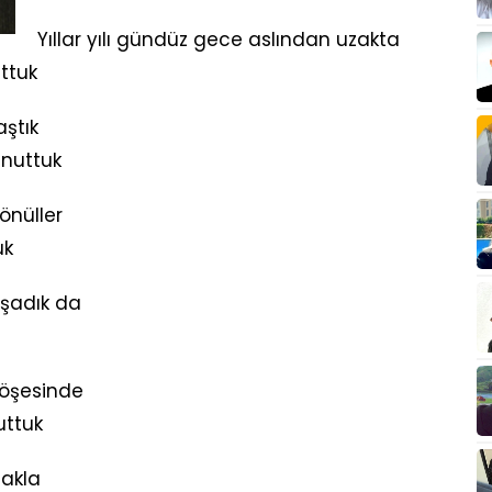
Yıllar yılı gündüz gece aslından uzakta
ttuk
ştık
unuttuk
önüller
uk
aşadık da
köşesinde
uttuk
 akla