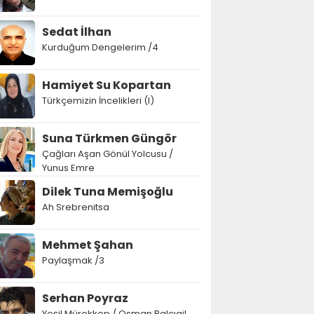
Sedat İlhan
Kurduğum Dengelerim /4
Hamiyet Su Kopartan
Türkçemizin İncelikleri (I)
Suna Türkmen Güngör
Çağları Aşan Gönül Yolcusu /
Yunus Emre
Dilek Tuna Memişoğlu
Ah Srebrenitsa
Mehmet Şahan
Paylaşmak /3
Serhan Poyraz
Yeşil Mürekkep / Osman Balcıgil