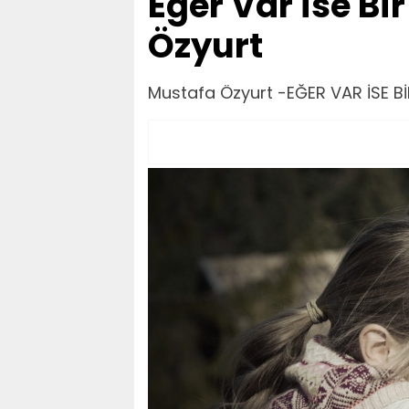
Eğer Var ise Bi
Özyurt
Mustafa Özyurt -EĞER VAR İSE Bİ