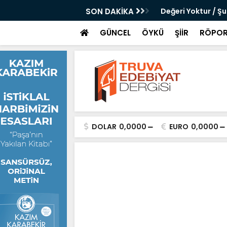
 Çanku
SON DAKİKA
Değeri Yoktur / Ş
GÜNCEL
ÖYKÜ
ŞİİR
RÖPOR
DOLAR
0,0000
EURO
0,0000