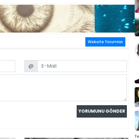
Website Yorumları
Email
@
T