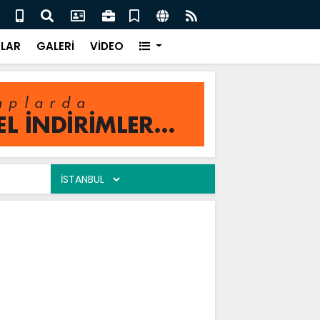
enç Yıllarım / Saim Kaya
Ah Et
LAR
GALERİ
VİDEO