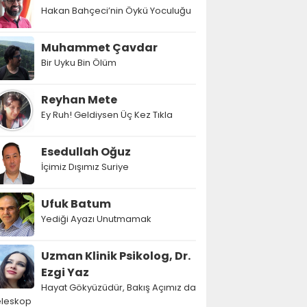
Hakan Bahçeci’nin Öykü Yoculuğu
Muhammet Çavdar
Bir Uyku Bin Ölüm
Reyhan Mete
Ey Ruh! Geldiysen Üç Kez Tıkla
Esedullah Oğuz
İçimiz Dışımız Suriye
Ufuk Batum
Yediği Ayazı Unutmamak
Uzman Klinik Psikolog, Dr.
Ezgi Yaz
Hayat Gökyüzüdür, Bakış Açımız da
eleskop