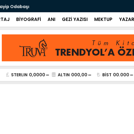
uayip Odabaşı
Yaşadığım G
TAJ
BİYOGRAFİ
ANI
GEZİ YAZISI
MEKTUP
YAZAR
STERLIN
0,0000
ALTIN
000,00
BİST
00.000