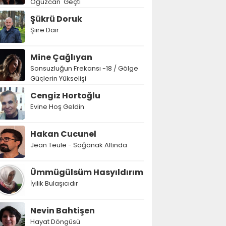
Oğuzcan' Geçti
Şükrü Doruk
Şiire Dair
Mine Çağlıyan
Sonsuzluğun Frekansı -18 / Gölge
Güçlerin Yükselişi
Cengiz Hortoğlu
Evine Hoş Geldin
Hakan Cucunel
Jean Teule - Sağanak Altında
Ümmügülsüm Hasyıldırım
İyilik Bulaşıcıdır
Nevin Bahtişen
Hayat Döngüsü