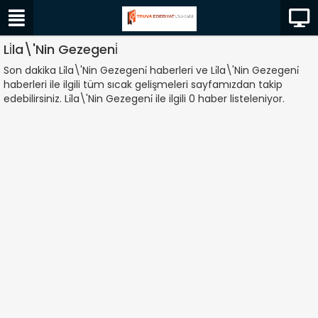
Li̇la\'Nin Gezegeni̇
Son dakika Li̇la\'Nin Gezegeni̇ haberleri ve Li̇la\'Nin Gezegeni̇
haberleri ile ilgili tüm sıcak gelişmeleri sayfamızdan takip
edebilirsiniz. Li̇la\'Nin Gezegeni̇ ile ilgili 0 haber listeleniyor.