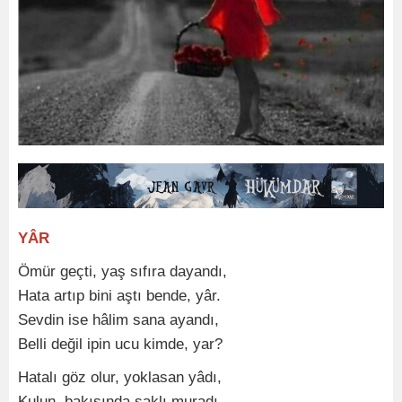
YÂR
Ömür geçti, yaş sıfıra dayandı,
Hata artıp bini aştı bende, yâr.
Sevdin ise hâlim sana ayandı,
Belli değil ipin ucu kimde, yar?
Hatalı göz olur, yoklasan yâdı,
Kulun, bakışında saklı muradı.