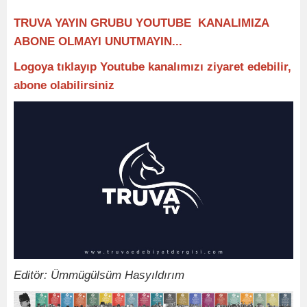
TRUVA YAYIN GRUBU YOUTUBE KANALIMIZA
ABONE OLMAYI UNUTMAYIN...
Logoya tıklayıp Youtube kanalımızı ziyaret edebilir,
abone olabilirsiniz
Editör: Ümmügülsüm Hasyıldırım