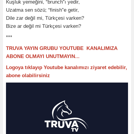
Kuşluk yemeğini, “brunch”ı yedir,
Uzatma sen sözü; “finish”e getir,
Dile zar değil mi, Türkçesi varken?
Bize ar değil mi Türkçesi varken?
***
TRUVA YAYIN GRUBU YOUTUBE KANALIMIZA
ABONE OLMAYI UNUTMAYIN...
Logoya tıklayıp Youtube kanalımızı ziyaret edebilir,
abone olabilirsiniz