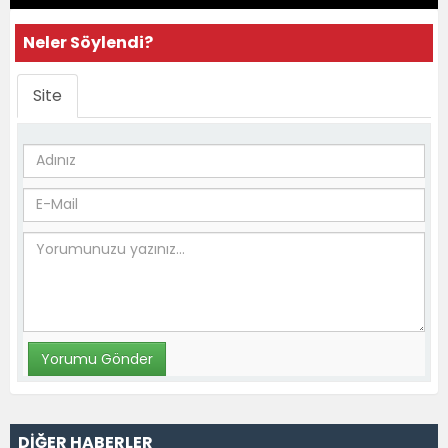
Neler Söylendi?
Site
DİĞER HABERLER