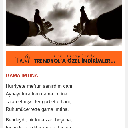
GAMA İMTİNA
Hürriyete meftun sanırdım canı,
Aynayı kırarken cama imtina.
Talan etmişseler gurbette hanı,
Ruhumücerrette gama imtina.
Bendeydi, bir kula zarı boşuna,
İnsandı, yazdılar mezar taşına.