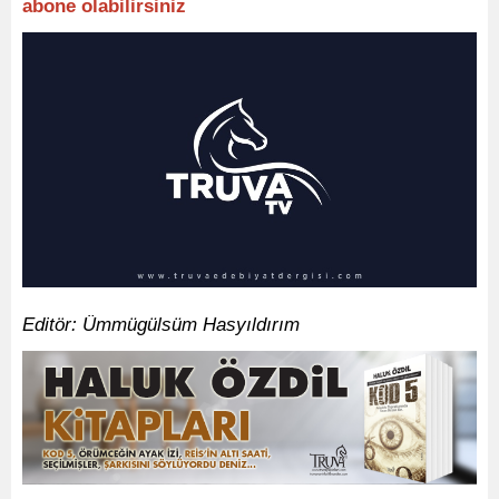
abone olabilirsiniz
Editör: Ümmügülsüm Hasyıldırım