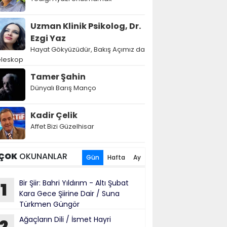
Uzman Klinik Psikolog, Dr.
Ezgi Yaz
Hayat Gökyüzüdür, Bakış Açımız da
eleskop
Tamer Şahin
Dünyalı Barış Manço
Kadir Çelik
Affet Bizi Güzelhisar
ÇOK
OKUNANLAR
Gün
Hafta
Ay
Bir Şiir: Bahri Yıldırım - Altı Şubat
1
Kara Gece Şiirine Dair / Suna
Türkmen Güngör
Ağaçların Dili / İsmet Hayri
2