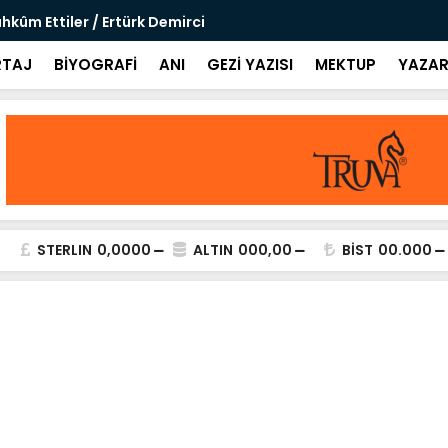
hkûm Ettiler / Ertürk Demirci
Bir Şiir: Ba
Türkmen G
TAJ
BİYOGRAFİ
ANI
GEZİ YAZISI
MEKTUP
YAZAR
STERLIN
0,0000
ALTIN
000,00
BİST
00.000