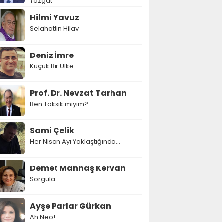
Yozgat
Hilmi Yavuz
Selahattin Hilav
Deniz İmre
Küçük Bir Ülke
Prof. Dr. Nevzat Tarhan
Ben Toksik miyim?
Sami Çelik
Her Nisan Ayı Yaklaştığında...
Demet Mannaş Kervan
Sorgula
Ayşe Parlar Gürkan
Ah Neo!