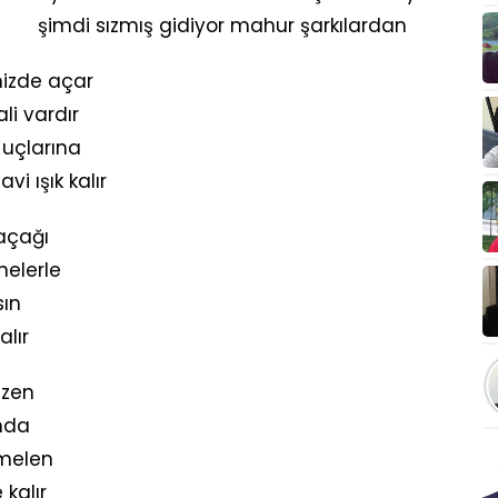
şimdi sızmış gidiyor mahur şarkılardan
mizde açar
li vardır
k uçlarına
i ışık kalır
kaçağı
anelerle
sın
alır
azen
ında
emelen
kalır