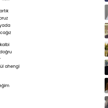
artık
oruz
nyada
acağız
 kalbi
 doğru
r
lül ahengi
ceğim