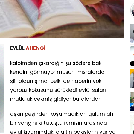
EYLÜL
AHENGİ
kalbimden çıkardığın şu sözlere bak
kendini görmüyor musun mısralarda
şiir oldun şimdi belki de haberin yok
yarpuz kokusunu sürükledi eylül suları
mutluluk çekmiş gidiyor buralardan
aşkın peşinden koşamadık ah gülüm ah
bir yangını ki tutuştu ikimizin arasında
eylül kıvamındaki o altın bakışların var ya