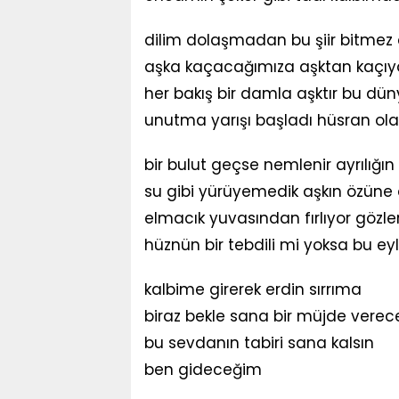
dilim dolaşmadan bu şiir bitmez 
aşka kaçacağımıza aşktan kaçıy
her bakış bir damla aşktır bu dü
unutma yarışı başladı hüsran ol
bir bulut geçse nemlenir ayrılığın
su gibi yürüyemedik aşkın özüne
elmacık yuvasından fırlıyor gözle
hüznün bir tebdili mi yoksa bu ey
kalbime girerek erdin sırrıma
biraz bekle sana bir müjde vere
bu sevdanın tabiri sana kalsın
ben gideceğim