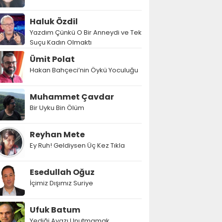
Haluk Özdil
Yazdım Çünkü O Bir Anneydi ve Tek
Suçu Kadın Olmaktı
Ümit Polat
Hakan Bahçeci’nin Öykü Yoculuğu
Muhammet Çavdar
Bir Uyku Bin Ölüm
Reyhan Mete
Ey Ruh! Geldiysen Üç Kez Tıkla
Esedullah Oğuz
İçimiz Dışımız Suriye
Ufuk Batum
Yediği Ayazı Unutmamak