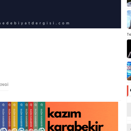
T
ENGİ