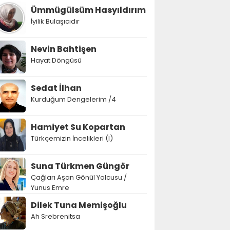
Ümmügülsüm Hasyıldırım
İyilik Bulaşıcıdır
Nevin Bahtişen
Hayat Döngüsü
Sedat İlhan
Kurduğum Dengelerim /4
Hamiyet Su Kopartan
Türkçemizin İncelikleri (I)
Suna Türkmen Güngör
Çağları Aşan Gönül Yolcusu /
Yunus Emre
Dilek Tuna Memişoğlu
Ah Srebrenitsa