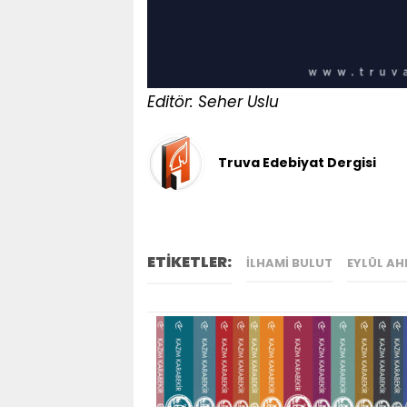
Editör: Seher Uslu
Truva Edebiyat Dergisi
ETİKETLER:
İLHAMI BULUT
EYLÜL AH