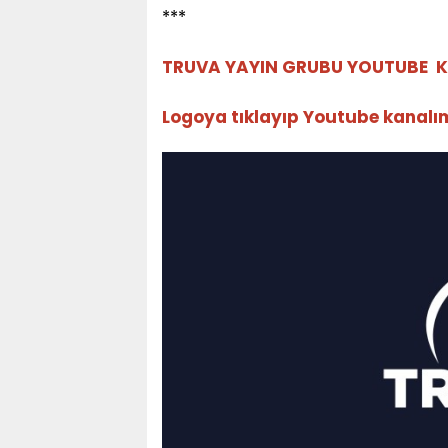
***
TRUVA YAYIN GRUBU YOUTUBE K
Logoya tıklayıp Youtube kanalımız