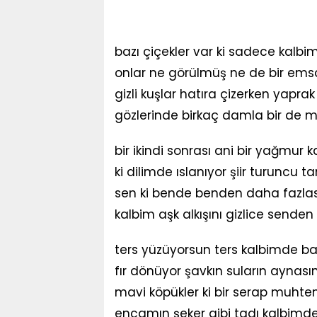
bazı çiçekler var ki sadece kalbi
onlar ne görülmüş ne de bir emsa
gizli kuşlar hatıra çizerken yapra
gözlerinde birkaç damla bir de mav
bir ikindi sonrası ani bir yağmur 
ki dilimde ıslanıyor şiir turuncu t
sen ki bende benden daha fazla
kalbim aşk alkışını gizlice senden 
ters yüzüyorsun ters kalbimde b
fır dönüyor şavkın suların aynas
mavi köpükler ki bir serap muht
encamın şeker gibi tadı kalbimde 