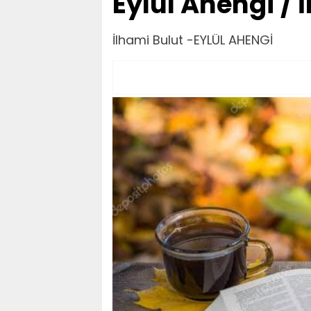
Eylül Ahengi / 
İlhami Bulut -EYLÜL AHENGİ