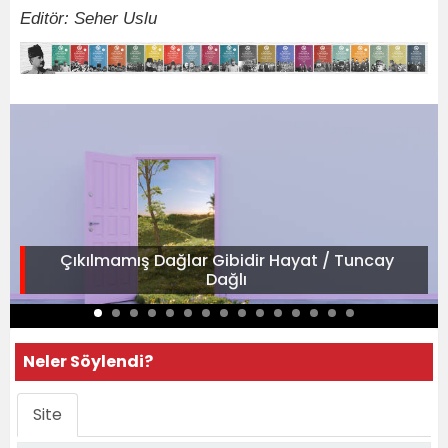
Editör: Seher Uslu
Çıkılmamış Dağlar Gibidir Hayat / Tuncay
Dağlı
Neler Söylendi?
Site