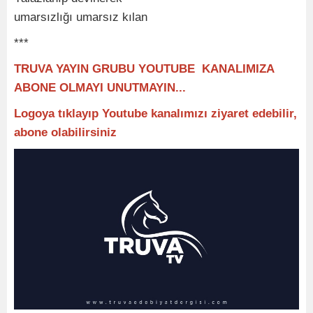
umarsızlığı umarsız kılan
***
TRUVA YAYIN GRUBU YOUTUBE KANALIMIZA
ABONE OLMAYI UNUTMAYIN...
Logoya tıklayıp Youtube kanalımızı ziyaret edebilir,
abone olabilirsiniz