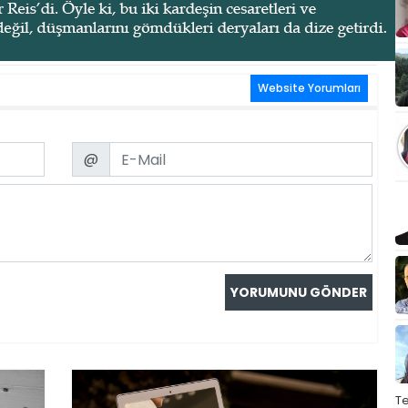
Website Yorumları
Email
@
T