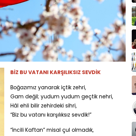
BİZ BU VATANI KARŞILIKSIZ SEVDİK
Boğazımız yanarak içtik zehri,
Gam değil; yudum yudum geçtik nehri,
Hâl ehli bilir zehirdeki sihri,
“Biz bu vatanı karşılıksız sevdik!”
“İncili Kaftan” misal çul olmadık,