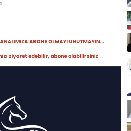
.
ANALIMIZA ABONE OLMAYI UNUTMAYIN...
ı ziyaret edebilir, abone olabilirsiniz