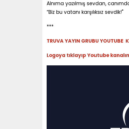
Alnıma yazılmış sevdan, canımda
“Biz bu vatanı karşılıksız sevdik!"
***
TRUVA YAYIN GRUBU YOUTUBE K
Logoya tıklayıp Youtube kanalımız