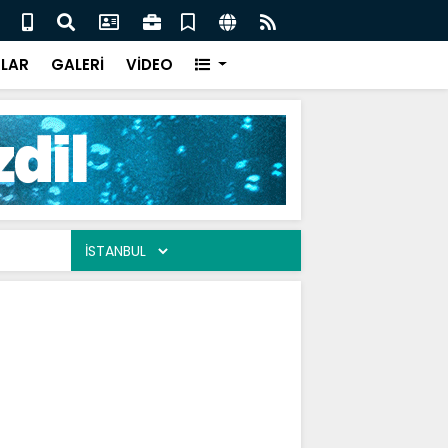
eler / Ali Tuluk
Gönü
LAR
GALERİ
VİDEO