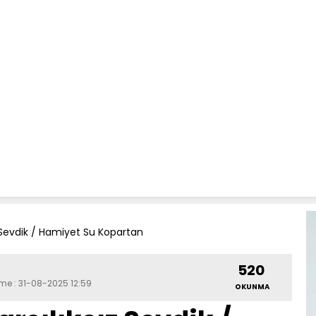
ız Sevdik / Hamiyet Su Kopartan
520
eme : 31-08-2025 12:59
OKUNMA