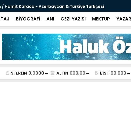
 / Hamit Karaca - Azerbaycan & Türkiye Türkçesi
Sanal Şövaly
TAJ
BİYOGRAFİ
ANI
GEZİ YAZISI
MEKTUP
YAZAR
STERLIN
0,0000
ALTIN
000,00
BİST
00.000