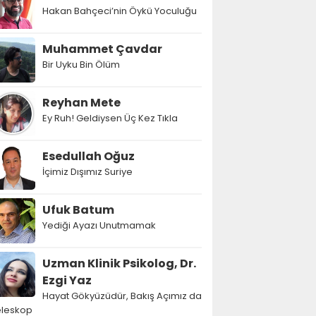
Hakan Bahçeci’nin Öykü Yoculuğu
Muhammet Çavdar
Bir Uyku Bin Ölüm
Reyhan Mete
Ey Ruh! Geldiysen Üç Kez Tıkla
Esedullah Oğuz
İçimiz Dışımız Suriye
Ufuk Batum
Yediği Ayazı Unutmamak
Uzman Klinik Psikolog, Dr.
Ezgi Yaz
Hayat Gökyüzüdür, Bakış Açımız da
eleskop