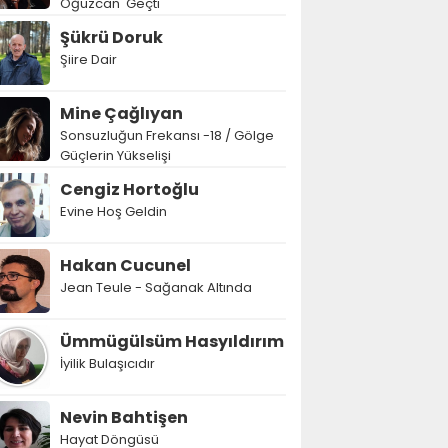
Oğuzcan' Geçti
Şükrü Doruk
Şiire Dair
Mine Çağlıyan
Sonsuzluğun Frekansı -18 / Gölge
Güçlerin Yükselişi
Cengiz Hortoğlu
Evine Hoş Geldin
Hakan Cucunel
Jean Teule - Sağanak Altında
Ümmügülsüm Hasyıldırım
İyilik Bulaşıcıdır
Nevin Bahtişen
Hayat Döngüsü