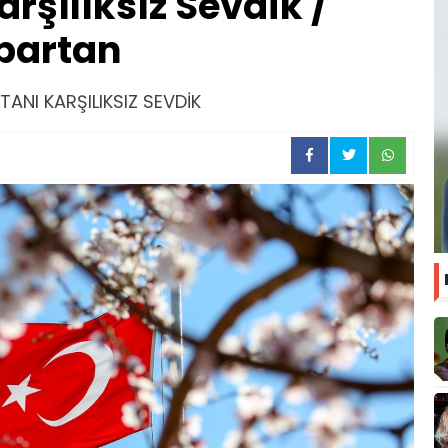
arşılıksız Sevdik /
partan
ANI KARŞILIKSIZ SEVDİK