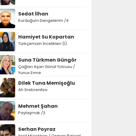
Sedat İlhan
Kurduğum Dengelerim /4
Hamiyet Su Kopartan
Türkçemizin İncelikleri (I)
Suna Türkmen Güngör
Çağları Aşan Gönül Yolcusu /
Yunus Emre
Dilek Tuna Memişoğlu
Ah Srebrenitsa
Mehmet Şahan
Paylaşmak /3
Serhan Poyraz
Yeşil Mürekkep / Osman Balcıgil