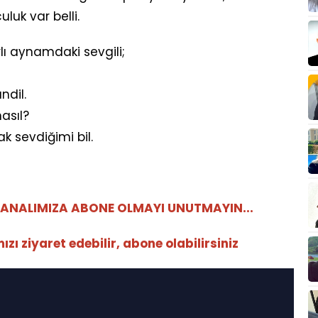
luk var belli.
lı aynamdaki sevgili;
dil.
asıl?
k sevdiğimi bil.
ANALIMIZA ABONE OLMAYI UNUTMAYIN...
ı ziyaret edebilir, abone olabilirsiniz