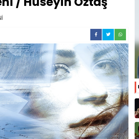
ni / Hüseyin Öztaş
İ