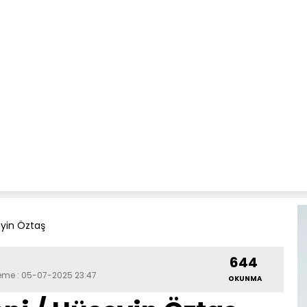
eyin Öztaş
644
leme : 05-07-2025 23:47
OKUNMA