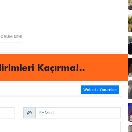
YORUM SENİ
Website Yorumları
Email
@