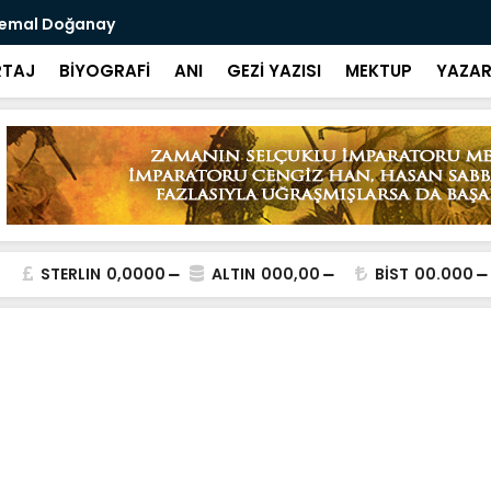
 Kemal Doğanay
Bağlanır m
TAJ
BİYOGRAFİ
ANI
GEZİ YAZISI
MEKTUP
YAZAR
STERLIN
0,0000
ALTIN
000,00
BİST
00.000