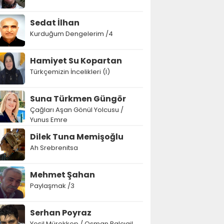
Sedat İlhan
Kurduğum Dengelerim /4
Hamiyet Su Kopartan
Türkçemizin İncelikleri (I)
Suna Türkmen Güngör
Çağları Aşan Gönül Yolcusu /
Yunus Emre
Dilek Tuna Memişoğlu
Ah Srebrenitsa
Mehmet Şahan
Paylaşmak /3
Serhan Poyraz
Yeşil Mürekkep / Osman Balcıgil