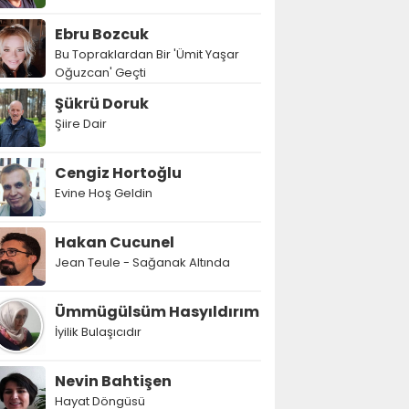
Ebru Bozcuk
Bu Topraklardan Bir 'Ümit Yaşar
Oğuzcan' Geçti
Şükrü Doruk
Şiire Dair
Cengiz Hortoğlu
Evine Hoş Geldin
Hakan Cucunel
Jean Teule - Sağanak Altında
Ümmügülsüm Hasyıldırım
İyilik Bulaşıcıdır
Nevin Bahtişen
Hayat Döngüsü