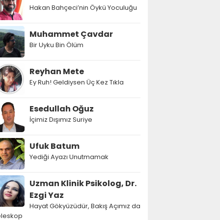
Hakan Bahçeci’nin Öykü Yoculuğu
Muhammet Çavdar
Bir Uyku Bin Ölüm
Reyhan Mete
Ey Ruh! Geldiysen Üç Kez Tıkla
Esedullah Oğuz
İçimiz Dışımız Suriye
Ufuk Batum
Yediği Ayazı Unutmamak
Uzman Klinik Psikolog, Dr.
Ezgi Yaz
Hayat Gökyüzüdür, Bakış Açımız da
eleskop