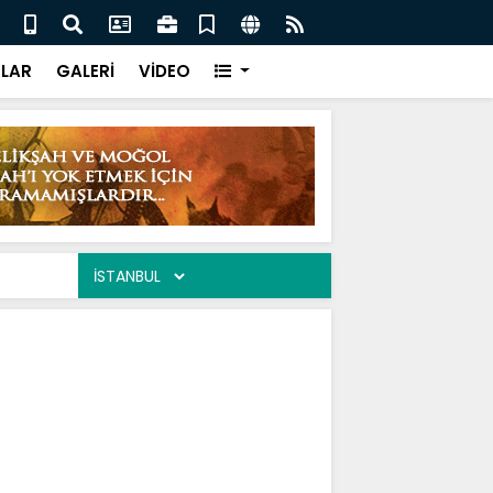
ıydım / Şükrü Çanku
Değe
LAR
GALERİ
VİDEO