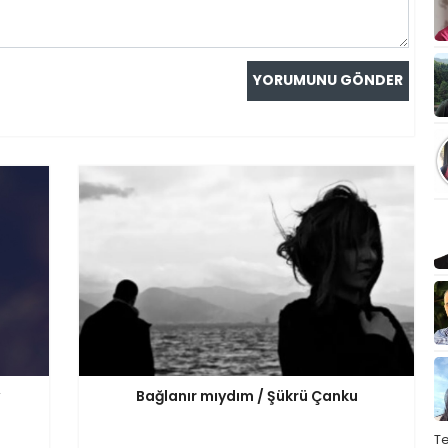
Bağlanır mıydım / Şükrü Çanku
T