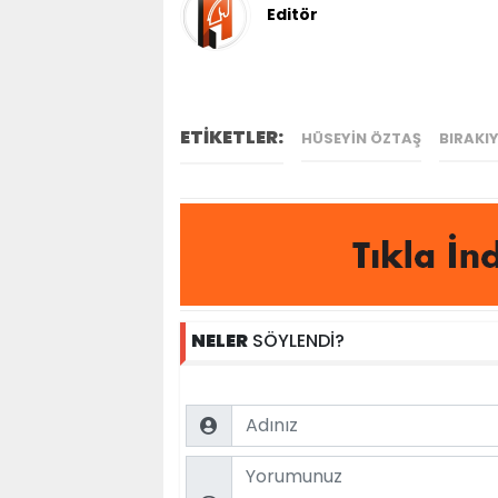
Editör
ETİKETLER:
HÜSEYIN ÖZTAŞ
BIRAKI
NELER
SÖYLENDİ?
Name
Comment