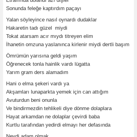
Etrafımda dolandı azı dişler
Sonunda feleğe kaptırdım paçayı
Yalan söyleyince nasıl oynardı dudaklar
Hakaretin tadı güzel miydi
Tokat atarsam acır mıydı titreyen elim
İhanetin omzuna yaslanınca kirlenir miydi dertli başım
Ömrümün yarısına geldi yaşım
Öğrenecek tonla hainlik vardı lügatta
Yarım gram ders alamadım
Hani o elma şekeri vardı ya
Akşamları lunaparkta yemek için can attığım
Avuturdun beni onunla
Ve bindirmezdin tehlikeli diye dönme dolaplara
Hayat arkamdan ne dolaplar çevirdi baba
Kurtlu tarafından yedirdi elmayı her defasında
Neydi adam olmak