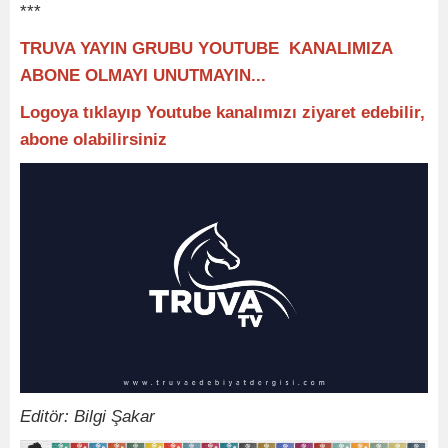
***
TRUVA YAYIN GRUBU YOUTUBE KANALIMIZA
ABONE OLMAYI UNUTMAYIN...
Logoya tıklayıp Youtube kanalımızı ziyaret edebilir,
abone olabilirsiniz
Editör: Bilgi Şakar