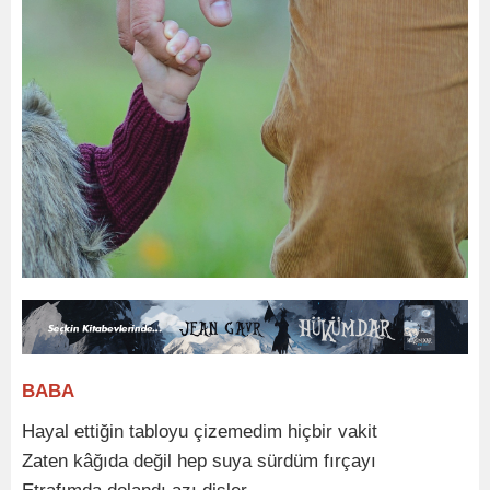
BABA
Hayal ettiğin tabloyu çizemedim hiçbir vakit
Zaten kâğıda değil hep suya sürdüm fırçayı