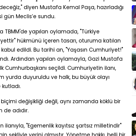
deceğiz," diyen Mustafa Kemal Paşa, hazırladığı
si gün Meclis’e sundu.
da TBMM'de yapılan oylamada, "Türkiye
yettir" hükmünü içeren tasarı, oturuma katılan
 kabul edildi. Bu tarihi an, "Yaşasın Cumhuriyet!"
ılandı. Ardından yapılan oylamayla, Gazi Mustafa
ilk Cumhurbaşkanı seçildi. Cumhuriyetin ilanı,
üm yurda duyuruldu ve halk, bu büyük olayı
 kutladı.
çimi değişikliği değil, aynı zamanda köklü bir
 de adıdır.
 ilanıyla, "Egemenlik kayıtsız şartsız milletindir"
n şekliyle yerini almıştır. Yönetme hakkı, belli bir