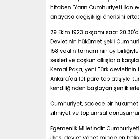
hitaben "Yarın Cumhuriyeti ilan e
anayasa değişikliği önerisini erte
29 Ekim 1923 akşamı saat 20.30'
Devletinin hükümet şekli Cumhuri
158 vekilin tamamının oy birliğiyle
sesleri ve coşkun alkışlarla karş
Kemal Paşa, yeni Türk devletinin 
Ankara'da 101 pare top atışıyla t
kendiliğinden başlayan şenliklerle
Cumhuriyet, sadece bir hükümet bi
zihniyet ve toplumsal dönüşümün
Egemenlik Milletindir: Cumhuriyetin
ilkesi devlet yönetiminde en belirgi