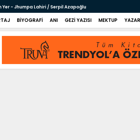
 Yer - Jhumpa Lahiri / Serpil Azapoğlu
Amaliya - C
TAJ
BİYOGRAFİ
ANI
GEZİ YAZISI
MEKTUP
YAZAR