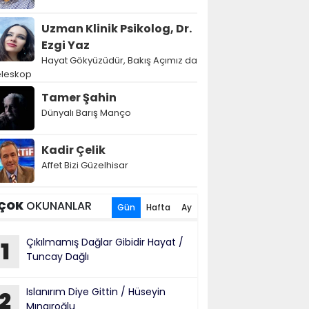
Uzman Klinik Psikolog, Dr.
Ezgi Yaz
Hayat Gökyüzüdür, Bakış Açımız da
eleskop
Tamer Şahin
Dünyalı Barış Manço
Kadir Çelik
Affet Bizi Güzelhisar
ÇOK
OKUNANLAR
Gün
Hafta
Ay
Çıkılmamış Dağlar Gibidir Hayat /
1
Tuncay Dağlı
Islanırım Diye Gittin / Hüseyin
2
Mıngıroğlu