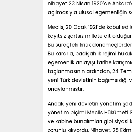
nihayet 23 Nisan 1920’de Ankara’d
açılmasıyla ulusal egemenliğin s
Meclis, 20 Ocak 1921’de kabul edi
kayıtsız şartsız millete ait olduğu
Bu süreçteki kritik dönemeçlerden 
Bu kararla, padişahlık rejimi hukuk
egemenlik anlayışı tarihe karışmış
taçlanmasının ardından, 24 Temm
yeni Türk devletinin bağımsızlığı 
onaylanmıştır.
Ancak, yeni devletin yönetim şek
yönetim biçimi Meclis Hükümeti S
ve kabine bunalımları gibi siyasi i
zorunlu kılıyordu. Nihayet, 28 E