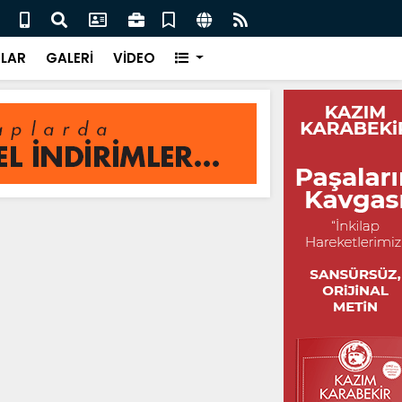
evab-ı Hak / Erdinç Savaşçı
Kend
LAR
GALERİ
VİDEO