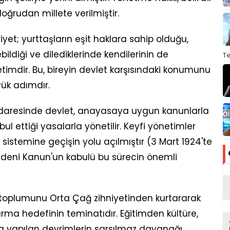
rudan millete verilmiştir.
et; yurttaşların eşit haklara sahip olduğu,
ebildiği ve dilediklerinde kendilerinin de
T
timdir. Bu, bireyin devlet karşısındaki konumunu
ük adımdır.
idaresinde devlet, anayasaya uygun kanunlarla
bul ettiği yasalarla yönetilir. Keyfi yönetimler
sistemine geçişin yolu açılmıştır (3 Mart 1924'te
 Medeni Kanun'un kabulü bu sürecin önemli
toplumunu Orta Çağ zihniyetinden kurtararak
rma hedefinin teminatıdır. Eğitimden kültüre,
a yapılan devrimlerin sarsılmaz dayanağı