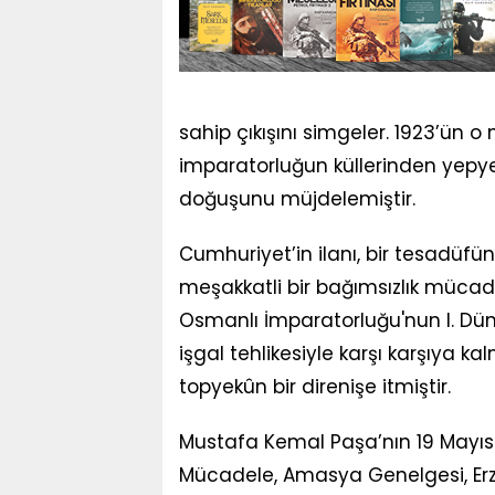
sahip çıkışını simgeler. 1923’ün 
imparatorluğun küllerinden yepye
doğuşunu müjdelemiştir.
Cumhuriyet’in ilanı, bir tesadüfün
meşakkatli bir bağımsızlık mücad
Osmanlı İmparatorluğu'nun I. Dü
işgal tehlikesiyle karşı karşıya ka
topyekûn bir direnişe itmiştir.
Mustafa Kemal Paşa’nın 19 Mayıs 
Mücadele, Amasya Genelgesi, Erzu