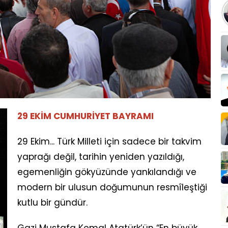
29 EKİM CUMHURİYET BAYRAMI
29 Ekim... Türk Milleti için sadece bir takvim
yaprağı değil, tarihin yeniden yazıldığı,
egemenliğin gökyüzünde yankılandığı ve
modern bir ulusun doğumunun resmîleştiği
kutlu bir gündür.
Gazi Mustafa Kemal Atatürk’ün “En büyük