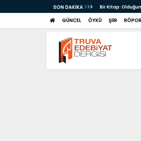
yri
SON DAKİKA
Bir Kitap: Olduğum
GÜNCEL
ÖYKÜ
ŞİİR
RÖPOR