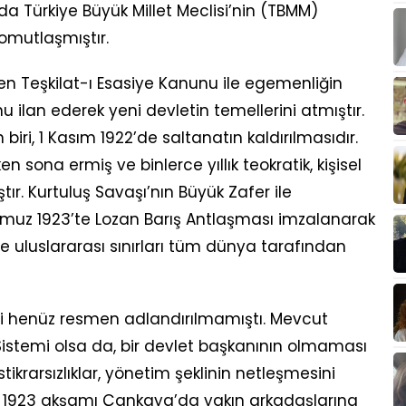
a Türkiye Büyük Millet Meclisi’nin (TBMM)
omutlaşmıştır.
len Teşkilat-ı Esasiye Kanunu ile egemenliğin
nu ilan ederek yeni devletin temellerini atmıştır.
biri, 1 Kasım 1922’de saltanatın kaldırılmasıdır.
en sona ermiş ve binlerce yıllık teokratik, kişisel
tır. Kurtuluş Savaşı’nın Büyük Zafer ile
uz 1923’te Lozan Barış Antlaşması imzalanarak
ve uluslararası sınırları tüm dünya tarafından
li henüz resmen adlandırılmamıştı. Mevcut
istemi olsa da, bir devlet başkanının olmaması
stikrarsızlıklar, yönetim şeklinin netleşmesini
kim 1923 akşamı Çankaya’da yakın arkadaşlarına