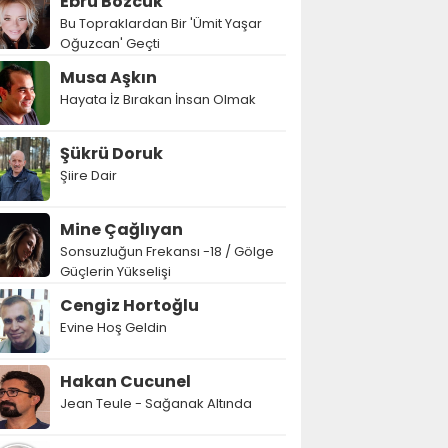
Ebru Bozcuk
Bu Topraklardan Bir 'Ümit Yaşar
Oğuzcan' Geçti
Musa Aşkın
Hayata İz Bırakan İnsan Olmak
Şükrü Doruk
Şiire Dair
Mine Çağlıyan
Sonsuzluğun Frekansı -18 / Gölge
Güçlerin Yükselişi
Cengiz Hortoğlu
Evine Hoş Geldin
Hakan Cucunel
Jean Teule - Sağanak Altında