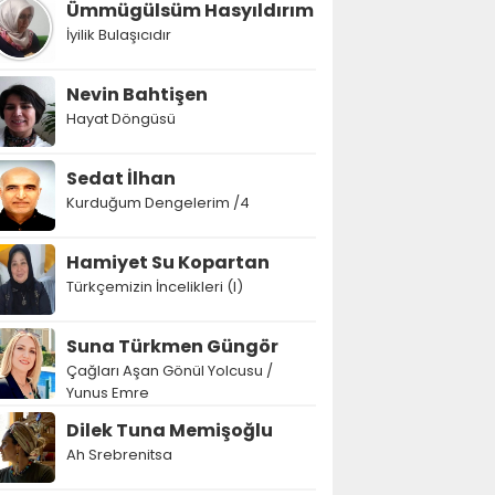
Ümmügülsüm Hasyıldırım
İyilik Bulaşıcıdır
Nevin Bahtişen
Hayat Döngüsü
Sedat İlhan
Kurduğum Dengelerim /4
Hamiyet Su Kopartan
Türkçemizin İncelikleri (I)
Suna Türkmen Güngör
Çağları Aşan Gönül Yolcusu /
Yunus Emre
Dilek Tuna Memişoğlu
Ah Srebrenitsa