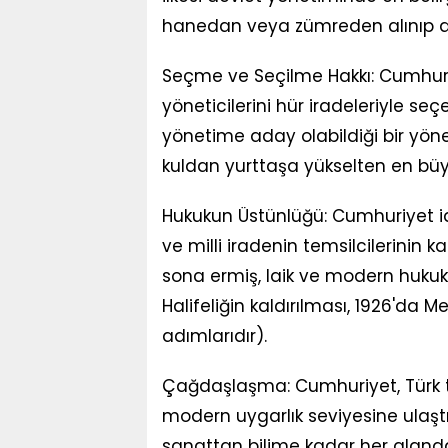
hanedan veya zümreden alınıp doğ
Seçme ve Seçilme Hakkı: Cumhuriy
yöneticilerini hür iradeleriyle seç
yönetime aday olabildiği bir yöne
kuldan yurttaşa yükselten en büy
Hukukun Üstünlüğü: Cumhuriyet 
ve milli iradenin temsilcilerinin ka
sona ermiş, laik ve modern hukuk 
Halifeliğin kaldırılması, 1926'da
adımlarıdır).
Çağdaşlaşma: Cumhuriyet, Türk 
modern uygarlık seviyesine ulaştı
sanattan bilime kadar her aland