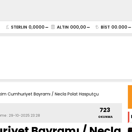
STERLIN
0,0000
ALTIN
000,00
BİST
00.000
kim Cumhuriyet Bayramı / Necla Polat Hasputçu
723
eme : 29-10-2025 23:28
OKUNMA
riyet Bayramı / Necla