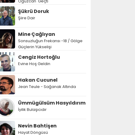
Oğuzcan' Geçti
Şükrü Doruk
Şiire Dair
Mine Çağlıyan
Sonsuzluğun Frekansı -18 / Gölge
Güçlerin Yükselişi
Cengiz Hortoğlu
Evine Hoş Geldin
Hakan Cucunel
Jean Teule - Sağanak Altında
Ümmügülsüm Hasyıldırım
İyilik Bulaşıcıdır
Nevin Bahtişen
Hayat Döngüsü