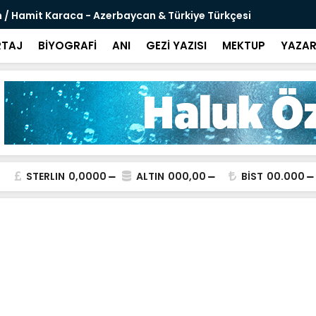
 / Hamit Karaca - Azerbaycan & Türkiye Türkçesi
Sanal Şövaly
TAJ
BİYOGRAFİ
ANI
GEZİ YAZISI
MEKTUP
YAZAR
STERLIN
0,0000
ALTIN
000,00
BİST
00.000