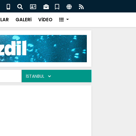
eler / Ali Tuluk
Gönü
LAR
GALERİ
VİDEO