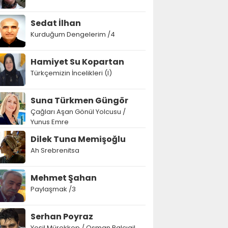
Sedat İlhan
Kurduğum Dengelerim /4
Hamiyet Su Kopartan
Türkçemizin İncelikleri (I)
Suna Türkmen Güngör
Çağları Aşan Gönül Yolcusu /
Yunus Emre
Dilek Tuna Memişoğlu
Ah Srebrenitsa
Mehmet Şahan
Paylaşmak /3
Serhan Poyraz
Yeşil Mürekkep / Osman Balcıgil