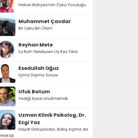
Hakan Bahçeci’nin Öykü Yoculuğu
Muhammet Çavdar
Bir Uyku Bin Ölüm
Reyhan Mete
Ey Ruh! Geldiysen Üç Kez Tıkla
Esedullah Oğuz
İçimiz Dışımız Suriye
Ufuk Batum
Yediği Ayazı Unutmamak
Uzman Klinik Psikolog, Dr.
Ezgi Yaz
Hayat Gökyüzüdür, Bakış Açımız da
eleskop