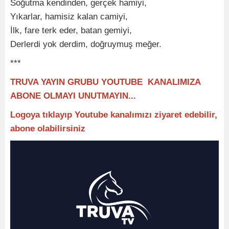
Soğutma kendinden, gerçek hamiyi,
Yıkarlar, hamisiz kalan camiyi,
İlk, fare terk eder, batan gemiyi,
Derlerdi yok derdim, doğruymuş meğer.
***
TRUVA YAYIN GRUBU YOUTUBE KANALIMIZA
ABONE OLMAYI UNUTMAYIN...
Logoya tıklayıp Youtube kanalımızı ziyaret edebilir,
abone olabilirsiniz