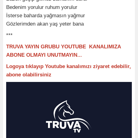
Bedenim yorulur ruhum yorulur
İsterse baharda yağmasın yağmur
Gözlerimden akan yaş yeter bana
***
TRUVA YAYIN GRUBU YOUTUBE KANALIMIZA
ABONE OLMAYI UNUTMAYIN...
Logoya tıklayıp Youtube kanalımızı ziyaret edebilir,
abone olabilirsiniz