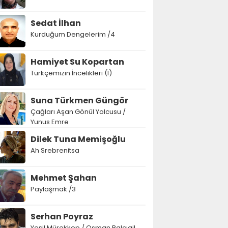
Sedat İlhan
Kurduğum Dengelerim /4
Hamiyet Su Kopartan
Türkçemizin İncelikleri (I)
Suna Türkmen Güngör
Çağları Aşan Gönül Yolcusu /
Yunus Emre
Dilek Tuna Memişoğlu
Ah Srebrenitsa
Mehmet Şahan
Paylaşmak /3
Serhan Poyraz
Yeşil Mürekkep / Osman Balcıgil