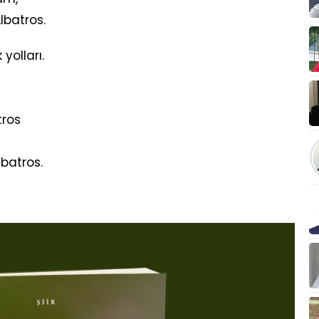
lbatros.
yolları.
tros
lbatros.