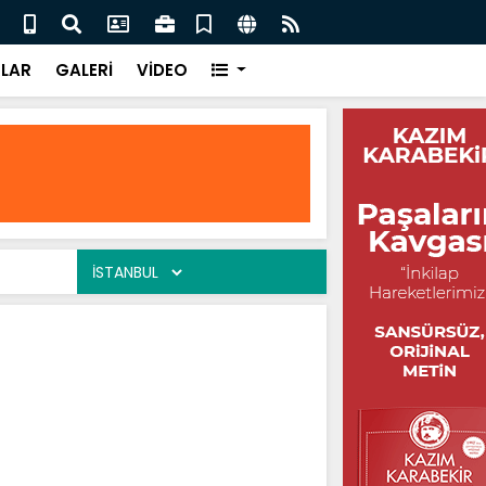
ur / Şuayip Odabaşı
Yaşa
LAR
GALERİ
VİDEO