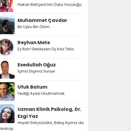
Hakan Bahçeci’nin Öykü Yoculuğu
Muhammet Çavdar
Bir Uyku Bin Ölüm
Reyhan Mete
Ey Ruh! Geldiysen Üç Kez Tıkla
Esedullah Oğuz
İçimiz Dışımız Suriye
Ufuk Batum
Yediği Ayazı Unutmamak
Uzman Klinik Psikolog, Dr.
Ezgi Yaz
Hayat Gökyüzüdür, Bakış Açımız da
eleskop