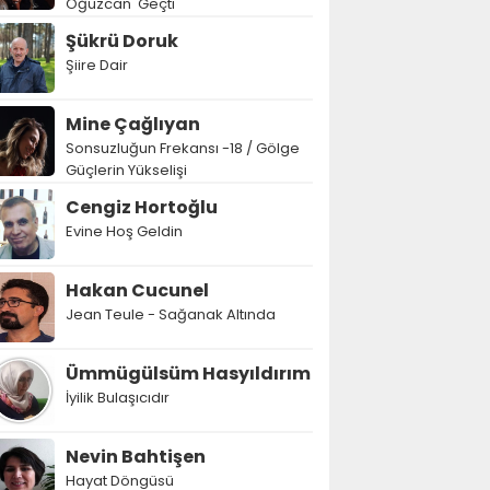
Oğuzcan' Geçti
Şükrü Doruk
Şiire Dair
Mine Çağlıyan
Sonsuzluğun Frekansı -18 / Gölge
Güçlerin Yükselişi
Cengiz Hortoğlu
Evine Hoş Geldin
Hakan Cucunel
Jean Teule - Sağanak Altında
Ümmügülsüm Hasyıldırım
İyilik Bulaşıcıdır
Nevin Bahtişen
Hayat Döngüsü