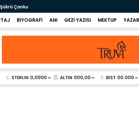
 Şükrü Çanku
Değeri Yokt
TAJ
BİYOGRAFİ
ANI
GEZİ YAZISI
MEKTUP
YAZAR
STERLIN
0,0000
ALTIN
000,00
BİST
00.000