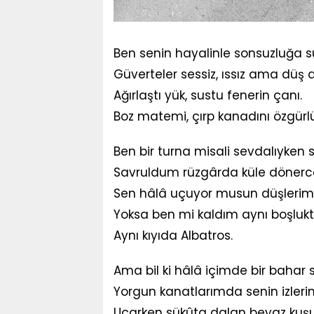
Ben senin hayalinle sonsuzluğa s
Güverteler sessiz, ıssız ama düş d
Ağırlaştı yük, sustu fenerin çanı.
Boz matemi, çırp kanadını özgürlü
Ben bir turna misali sevdalıyken 
Savruldum rüzgârda küle dönerc
Sen hâlâ uçuyor musun düşleri
Yoksa ben mi kaldım aynı boşlukt
Aynı kıyıda Albatros.
Ama bil ki hâlâ içimde bir bahar s
Yorgun kanatlarımda senin izlerin
Uçarken sükûta dalan beyaz kuş