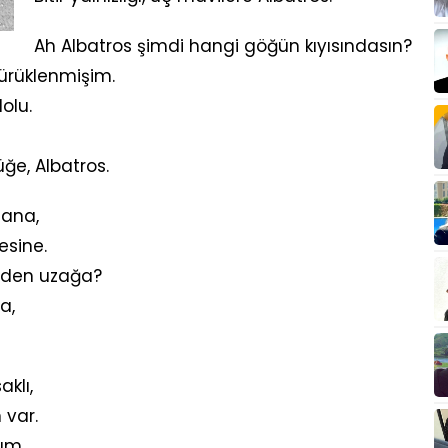
Ah Albatros şimdi hangi göğün kıyısındasın?
ürüklenmişim.
olu.
ğe, Albatros.
sana,
esine.
mden uzağa?
a,
aklı,
 var.
um,